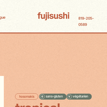
gue
819-205-
0589
sans-gluten
végétarien
hosomakis