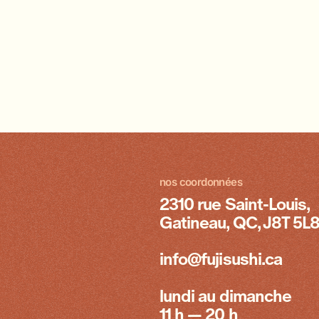
nos coordonnées
2310 rue Saint-Louis,
Gatineau, QC, J8T 5L
info@fujisushi.ca
lundi au dimanche
11 h — 20 h