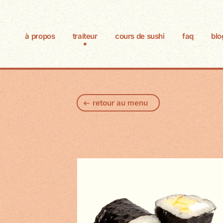
à propos
traiteur
cours de sushi
faq
blo
retour au menu