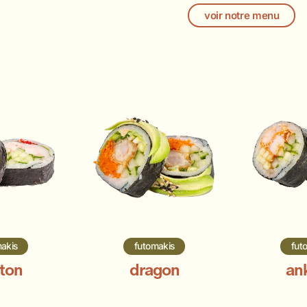
voir notre menu
akis
futomakis
fut
ton
dragon
an