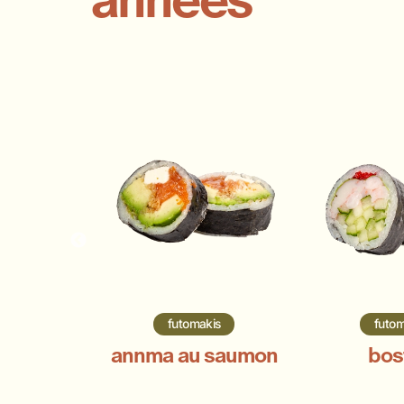
artare
futomakis
futom
tte
annma au saumon
bos