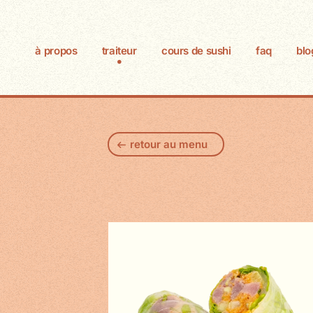
à propos
traiteur
cours de sushi
faq
blo
retour au menu