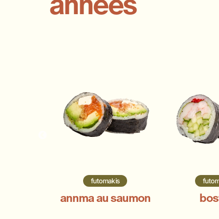
années
artare
futomakis
futom
tte
annma au saumon
bos