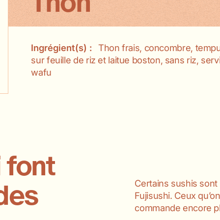
Thon
Ingrégient(s) :
Thon frais, concombre, tempu
sur feuille de riz et laitue boston, sans riz, se
wafu
 font
Certains sushis sont
 des
Fujisushi. Ceux qu’
commande encore pl