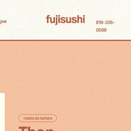
gue
819-205-
0589
makis de tartare