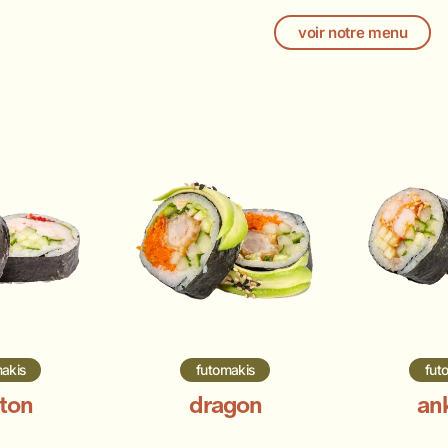
voir notre menu
akis
futomakis
fut
ton
dragon
an