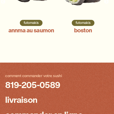
futomakis
futomakis
annma au saumon
boston
comment commander votre sushi
819-205-0589
livraison