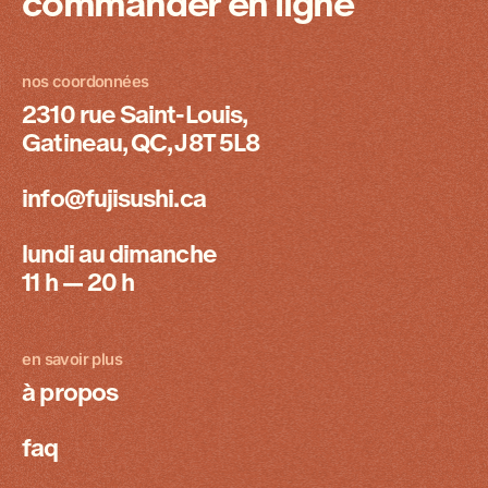
commander en ligne
nos coordonnées
2310 rue Saint-Louis,
Gatineau, QC, J8T 5L8
info@fujisushi.ca
lundi au dimanche
11 h — 20 h
en savoir plus
à propos
faq