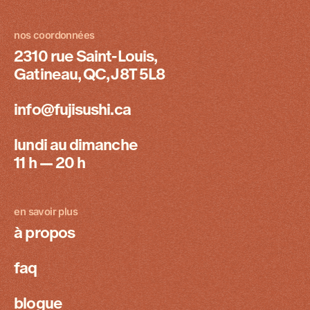
nos coordonnées
2310 rue Saint-Louis,
Gatineau, QC, J8T 5L8
info@fujisushi.ca
lundi au dimanche
11 h — 20 h
en savoir plus
à propos
faq
blogue