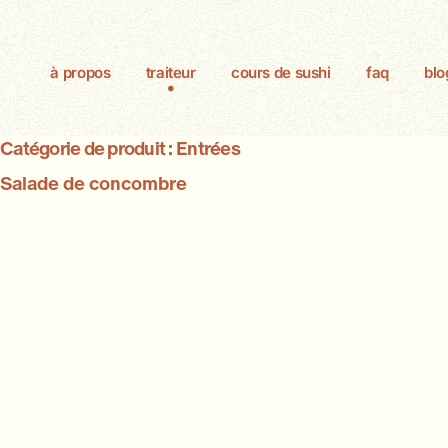
à propos
traiteur
cours de sushi
faq
blo
Catégorie de produit :
Entrées
Salade de concombre