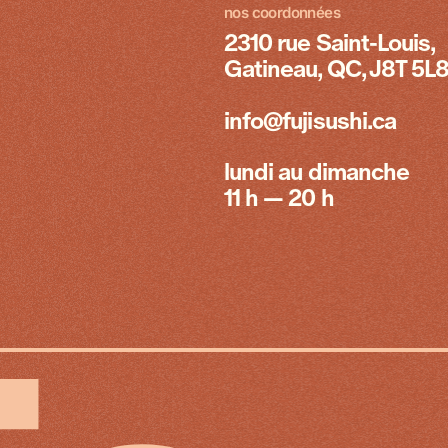
nos coordonnées
2310 rue Saint-Louis,
Gatineau, QC, J8T 5L
info@fujisushi.ca
lundi au dimanche
11 h — 20 h