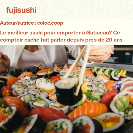
Auteur/autrice :
coloc.coop
Le meilleur sushi pour emporter à Gatineau? Ce
comptoir caché fait parler depuis près de 20 ans