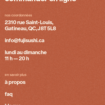
nos coordonnées
2310 rue Saint-Louis,
Gatineau, QC, J8T 5L8
info@fujisushi.ca
lundi au dimanche
11 h — 20 h
en savoir plus
à propos
faq