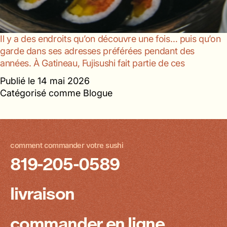
Il y a des endroits qu’on découvre une fois… puis qu’on
garde dans ses adresses préférées pendant des
années. À Gatineau, Fujisushi fait partie de ces
Publié le
14 mai 2026
Catégorisé comme
Blogue
comment commander votre sushi
819-205-0589
livraison
commander en ligne