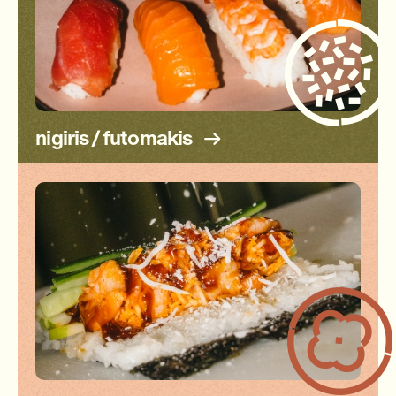
nigiris / futomakis