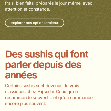
frais, bien faits, préparés le jour même, avec
attention et constance.
explorer nos options traiteur
Des sushis qui font
parler depuis des
années
Certains sushis sont devenus de vrais
classiques chez Fujisushi. Ceux qu’on
recommande souvent… et qu’on commande
encore plus souvent.