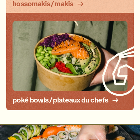
hossomakis / makis
poké bowls / plateaux du chefs