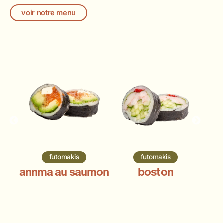
voir notre menu
futomakis
futomakis
annma au saumon
boston